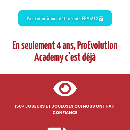
Participe à nos détections FEMMES
En seulement 4 ans, ProEvolution
Academy c’est déjà
150+ JOUEURS ET JOUEUSES QUI NOUS ONT FAIT
CONFIANCE