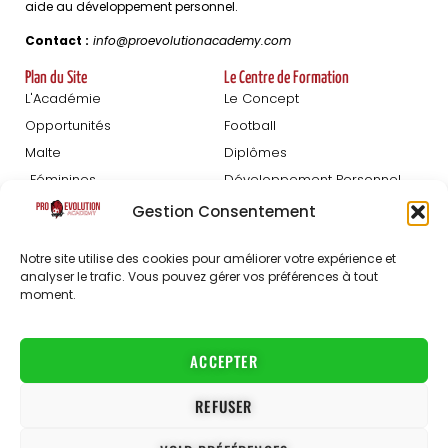
aide au développement personnel.
Contact :
info@proevolutionacademy.com
Plan du Site
Le Centre de Formation
L'Académie
Le Concept
Opportunités
Football
Malte
Diplômes
Féminines
Développement Personnel
Blog
Gestion Consentement
Détections
À Propos
Notre site utilise des cookies pour améliorer votre expérience et
Inscription Hommes
Le Staff
analyser le trafic. Vous pouvez gérer vos préférences à tout
moment.
Inscription Femmes
FAQ
Partenaires
Carrières
ACCEPTER
Contact
REFUSER
Conditions Générales de Vente