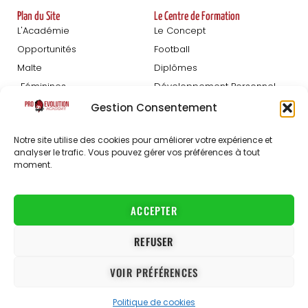
Plan du Site
Le Centre de Formation
L'Académie
Le Concept
Opportunités
Football
Malte
Diplômes
Féminines
Développement Personnel
Blog
Gestion Consentement
Détections
À Propos
Notre site utilise des cookies pour améliorer votre expérience et
Inscription Hommes
Le Staff
analyser le trafic. Vous pouvez gérer vos préférences à tout
moment.
Inscription Femmes
FAQ
Partenaires
Carrières
ACCEPTER
Contact
REFUSER
Conditions Générales de Vente
VOIR PRÉFÉRENCES
Conditions Générales d’Utilisation
Politique de Confidentialité
Politique de cookies
© 2021-2026 ProEvolution Academy