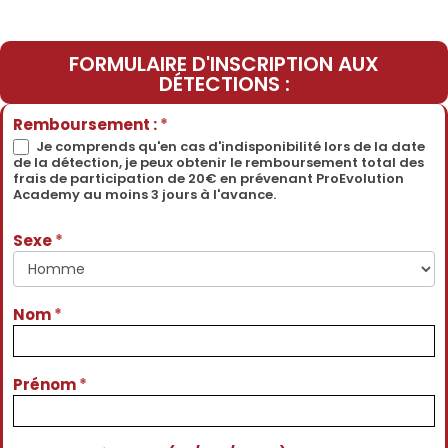
FORMULAIRE D'INSCRIPTION AUX
DÉTECTIONS :
Détections
Remboursement :
*
Physiques
Je comprends qu'en cas d'indisponibilité lors de la date
de la détection, je peux obtenir le remboursement total des
Spring
frais de participation de 20€ en prévenant ProEvolution
2026 -
Academy au moins 3 jours à l'avance.
Email
Sexe
*
Nom
*
Prénom
*