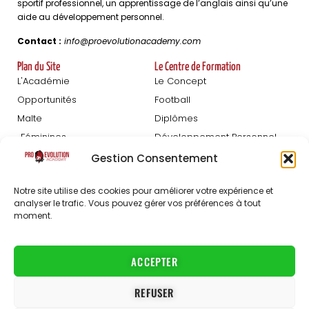
sportif professionnel, un apprentissage de l’anglais ainsi qu’une
aide au développement personnel.
Contact :
info@proevolutionacademy.com
Plan du Site
Le Centre de Formation
L'Académie
Le Concept
Opportunités
Football
Malte
Diplômes
Féminines
Développement Personnel
Blog
Gestion Consentement
Détections
À Propos
Notre site utilise des cookies pour améliorer votre expérience et
analyser le trafic. Vous pouvez gérer vos préférences à tout
Inscription Hommes
Le Staff
moment.
Inscription Femmes
FAQ
Partenaires
Carrières
ACCEPTER
Contact
REFUSER