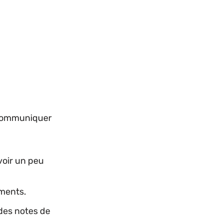
e communiquer
voir un peu
ements.
des notes de