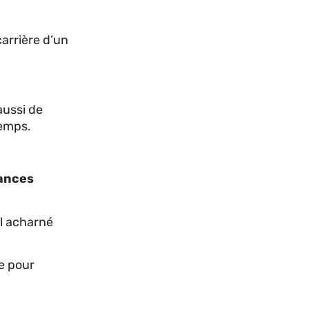
carrière d’un
aussi de
temps.
ances
il acharné
le pour