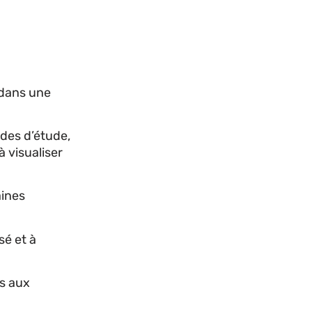
 dans une
odes d’étude,
 visualiser
aines
sé et à
is aux