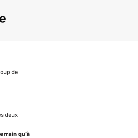
ue
coup de
.
ces deux
terrain qu’à