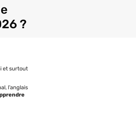
de
026 ?
i et surtout
l, l’anglais
pprendre