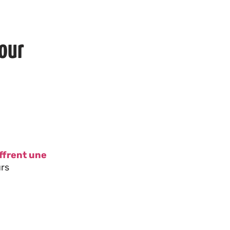
our
ffrent une
urs