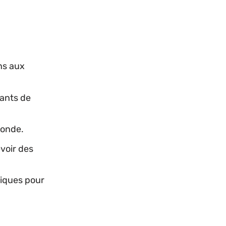
ons aux
iants de
 monde.
voir des
miques pour