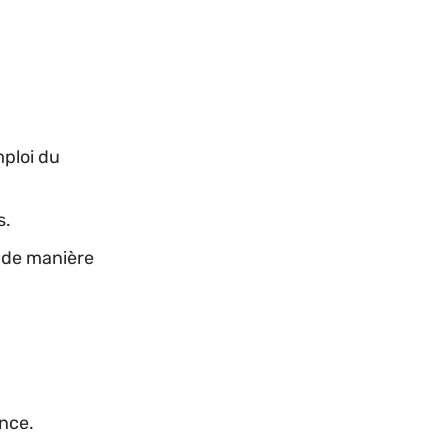
mploi du
s.
de manière
ence.