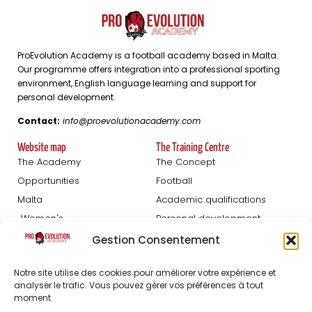
ProEvolution Academy is a football academy based in Malta.
Our programme offers integration into a professional sporting
environment, English language learning and support for
personal development.
Contact:
info@proevolutionacademy.com
Website map
The Training Centre
The Academy
The Concept
Opportunities
Football
Malta
Academic qualifications
Women's
Personal development
Blog
Gestion Consentement
Football Trials
About us
Notre site utilise des cookies pour améliorer votre expérience et
analyser le trafic. Vous pouvez gérer vos préférences à tout
Registration Men
The staff
moment.
Women's registration
FAQ