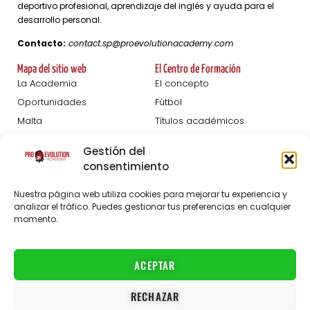
deportivo profesional, aprendizaje del inglés y ayuda para el
desarrollo personal.
Contacto:
contact.sp@proevolutionacademy.com
Mapa del sitio web
El Centro de Formación
La Academia
El concepto
Oportunidades
Fútbol
Malta
Títulos académicos
Femeninas
Desarrollo personal
Gestión del
Blog
consentimiento
Pruebas De Captación
Acerca de
Nuestra página web utiliza cookies para mejorar tu experiencia y
Inscripción Hombres
El personal
analizar el tráfico. Puedes gestionar tus preferencias en cualquier
momento.
Inscripción Mujeres
Preguntas frecuentes
Socios
Empleos
ACEPTAR
Contacto
RECHAZAR