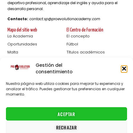
deportivo profesional, aprendizaje del inglés y ayuda para el
desarrollo personal.
Contacto:
contact.sp@proevolutionacademy.com
Mapa del sitio web
El Centro de Formación
La Academia
El concepto
Oportunidades
Fútbol
Malta
Títulos académicos
Femeninas
Desarrollo personal
Gestión del
Blog
consentimiento
Pruebas De Captación
Acerca de
Nuestra página web utiliza cookies para mejorar tu experiencia y
Inscripción Hombres
El personal
analizar el tráfico. Puedes gestionar tus preferencias en cualquier
momento.
Inscripción Mujeres
Preguntas frecuentes
Socios
Empleos
ACEPTAR
Contacto
RECHAZAR