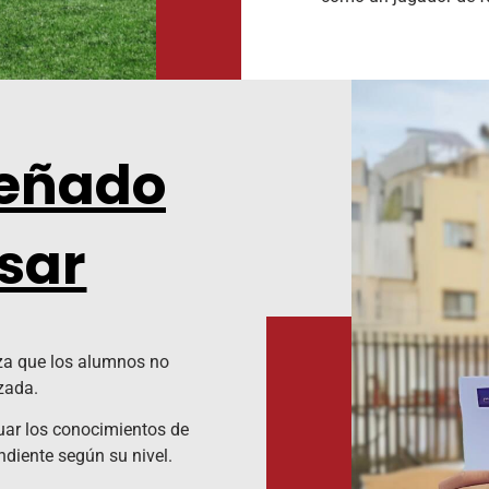
señado
sar
iza que los alumnos no
zada.
uar los conocimientos de
ndiente según su nivel.