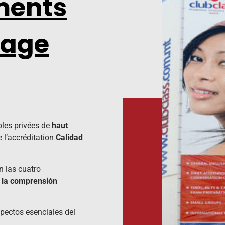
ments
sage
oles privées de
haut
 l’accréditation
Calidad
n las cuatro
a, la comprensión
pectos esenciales del