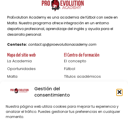
ProEvolution Academy es una academia de fútbol con sede en
Malta. Nuestro programa ofrece integración en un entorno
deportivo profesional, aprendizaje del inglés y ayuda para el
desarrollo personal.
Contacto:
contact.sp@proevolutionacademy.com
Mapa del sitio web
El Centro de Formación
La Academia
El concepto
Oportunidades
Fútbol
Malta
Títulos académicos
Femeninas
Desarrollo personal
Gestión del
Blog
consentimiento
Pruebas De Captación
Acerca de
Nuestra página web utiliza cookies para mejorar tu experiencia y
analizar el tráfico. Puedes gestionar tus preferencias en cualquier
Inscripción Hombres
El personal
momento.
Inscripción Mujeres
Preguntas frecuentes
Socios