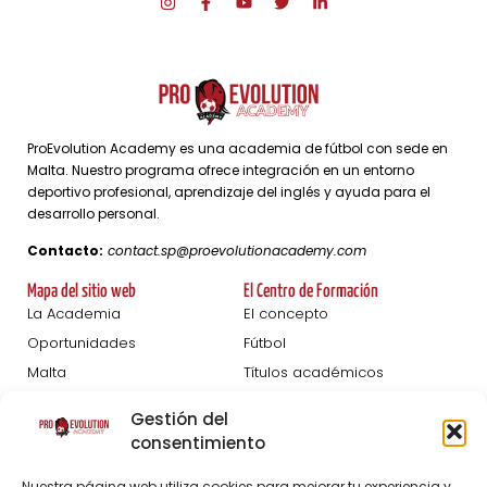
ProEvolution Academy es una academia de fútbol con sede en
Malta. Nuestro programa ofrece integración en un entorno
deportivo profesional, aprendizaje del inglés y ayuda para el
desarrollo personal.
Contacto:
contact.sp@proevolutionacademy.com
Mapa del sitio web
El Centro de Formación
La Academia
El concepto
Oportunidades
Fútbol
Malta
Títulos académicos
Femeninas
Desarrollo personal
Gestión del
Blog
consentimiento
Pruebas De Captación
Acerca de
Nuestra página web utiliza cookies para mejorar tu experiencia y