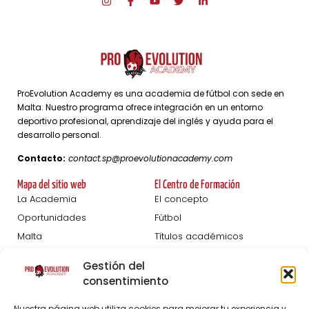
ProEvolution Academy es una academia de fútbol con sede en
Malta. Nuestro programa ofrece integración en un entorno
deportivo profesional, aprendizaje del inglés y ayuda para el
desarrollo personal.
Contacto:
contact.sp@proevolutionacademy.com
Mapa del sitio web
El Centro de Formación
La Academia
El concepto
Oportunidades
Fútbol
Malta
Títulos académicos
Femeninas
Desarrollo personal
Gestión del
Blog
consentimiento
Pruebas De Captación
Acerca de
Nuestra página web utiliza cookies para mejorar tu experiencia y